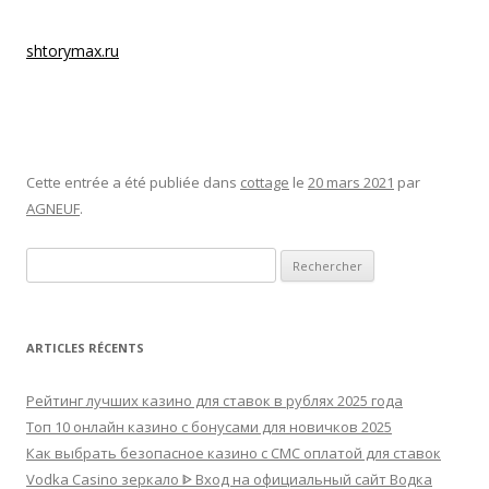
In the event the outdoor shower at the cottage is set up as
shtorymax.ru
a separate construction, it’s desirable to not
remove it in the house. After all, the water tank is much
better to do with gas heating, and, therefore, it is going to
have to pull the pipes in the electric meter.
Cette entrée a été publiée dans
cottage
le
20 mars 2021
par
AGNEUF
.
Rechercher :
ARTICLES RÉCENTS
Рейтинг лучших казино для ставок в рублях 2025 года
Топ 10 онлайн казино с бонусами для новичков 2025
Как выбрать безопасное казино с СМС оплатой для ставок
Vodka Casino зеркало ᐈ Вход на официальный сайт Водка