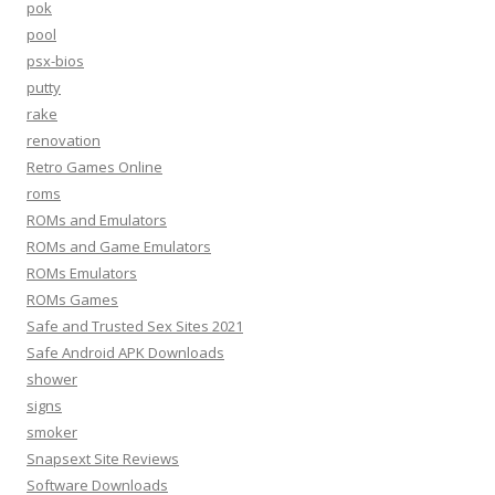
pok
pool
psx-bios
putty
rake
renovation
Retro Games Online
roms
ROMs and Emulators
ROMs and Game Emulators
ROMs Emulators
ROMs Games
Safe and Trusted Sex Sites 2021
Safe Android APK Downloads
shower
signs
smoker
Snapsext Site Reviews
Software Downloads