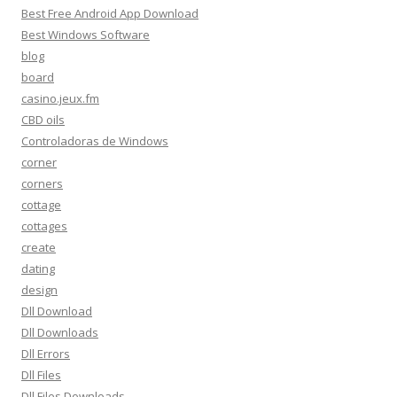
Best Free Android App Download
Best Windows Software
blog
board
casino.jeux.fm
CBD oils
Controladoras de Windows
corner
corners
cottage
cottages
create
dating
design
Dll Download
Dll Downloads
Dll Errors
Dll Files
Dll Files Downloads