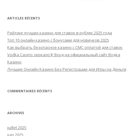
ARTICLES RÉCENTS
Рейтинг лучших казино для ставок в рублях 2025 года
Топ 10 онлайн казино с бонусами для новичков 2025
Как выбрать безопасное казино с СМС оплатой для ставок
Vodka Casino зеркало ᐈ Вход на официальный сайт Водка
Казино
Лучшие Онлайн Казино Без Регистрации для Игры на Деньги
COMMENTAIRES RÉCENTS
ARCHIVES
juillet 2025
juin 2025