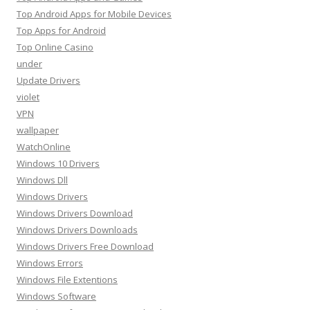
Top Android Apps for Mobile Devices
Top Apps for Android
Top Online Casino
under
Update Drivers
violet
VPN
wallpaper
WatchOnline
Windows 10 Drivers
Windows Dll
Windows Drivers
Windows Drivers Download
Windows Drivers Downloads
Windows Drivers Free Download
Windows Errors
Windows File Extentions
Windows Software