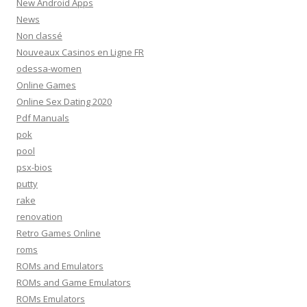
New Android Apps
News
Non classé
Nouveaux Casinos en Ligne FR
odessa-women
Online Games
Online Sex Dating 2020
Pdf Manuals
pok
pool
psx-bios
putty
rake
renovation
Retro Games Online
roms
ROMs and Emulators
ROMs and Game Emulators
ROMs Emulators