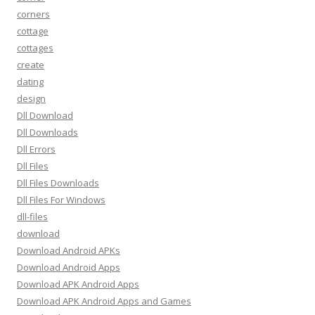
corners
cottage
cottages
create
dating
design
Dll Download
Dll Downloads
Dll Errors
Dll Files
Dll Files Downloads
Dll Files For Windows
dll-files
download
Download Android APKs
Download Android Apps
Download APK Android Apps
Download APK Android Apps and Games