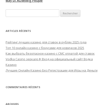
way of Achieving People
Rechercher :
ARTICLES RÉCENTS
Рейтинг лучших казино для ставок в рублях 2025 года
Топ 10 онлайн казино с бонусами для новичков 2025
Как выбрать безопасное казино с СМС оплатой для ставок
Vodka Casino зеркало ᐈ Вход на официальный сайт Водка
Казино
Лучшие Онлайн Казино Без Регистрации для Игры на Деньги
COMMENTAIRES RÉCENTS
ARCHIVES