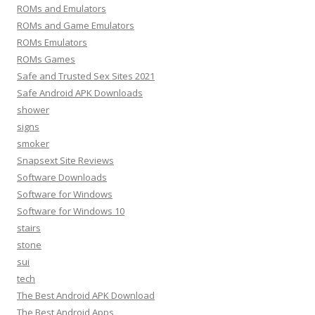
ROMs and Emulators
ROMs and Game Emulators
ROMs Emulators
ROMs Games
Safe and Trusted Sex Sites 2021
Safe Android APK Downloads
shower
signs
smoker
Snapsext Site Reviews
Software Downloads
Software for Windows
Software for Windows 10
stairs
stone
sui
tech
The Best Android APK Download
The Best Android Apps