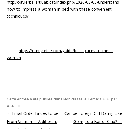
http://xavierballart.uab.cat/index.php/2020/03/05/understand-
how-to-impress-a-woman-in-bed-with-these-convenient-
techniques/
it out for yourself to see vogue worth joining.
The second hint is to try to find the features presented with a
specific internet dating site. A superb site should be equipped
with an account builder, search engine optimization (SEO)
tools,
https://ohmybride.com/guide/best-places-to-meet-
women
email add-ons and member forums. This website
should also present an easy-to-use user interface that can be
very easily understood and navigated. It can essential to
enroll with multiple internet dating websites to create your
account visible to more potential members.
Cette entrée a été publiée dans
Non classé
le
19 mars 2020
par
AGNEUF
.
Navigation des articles
←
Email Order Birdes-to-be
Can be Foreign Girl Dating Like
From Vietnam – A different
Going to a Bar or Club?
→