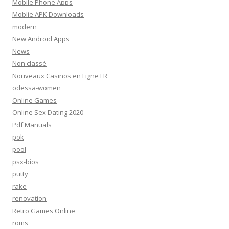
Mobile Phone Apps
Moblie APK Downloads
modern
New Android Apps
News
Non classé
Nouveaux Casinos en Ligne FR
odessa-women
Online Games
Online Sex Dating 2020
Pdf Manuals
pok
pool
psx-bios
putty
rake
renovation
Retro Games Online
roms