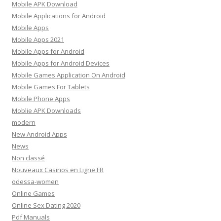
Mobile APK Download
Mobile Applications for Android
Mobile Apps
Mobile Apps 2021
Mobile Apps for Android
Mobile Apps for Android Devices
Mobile Games Application On Android
Mobile Games For Tablets
Mobile Phone Apps
Moblie APK Downloads
modern
New Android Apps
News
Non classé
Nouveaux Casinos en Ligne FR
odessa-women
Online Games
Online Sex Dating 2020
Pdf Manuals