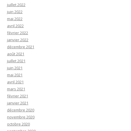
juillet 2022
juin 2022
mai 2022
avril 2022
février 2022
janvier 2022
décembre 2021
août 2021
juillet 2021
juin 2021
mai 2021
avril 2021
mars 2021
février 2021
janvier 2021
décembre 2020
novembre 2020
octobre 2020