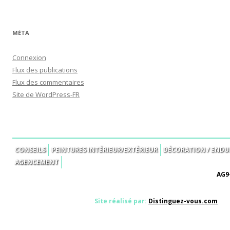
MÉTA
Connexion
Flux des publications
Flux des commentaires
Site de WordPress-FR
CONSEILS
PEINTURES INTÉRIEUR/EXTÉRIEUR
DÉCORATION / ENDUI
AGENCEMENT
AG9-
Site réalisé par:
Distinguez-vous.com