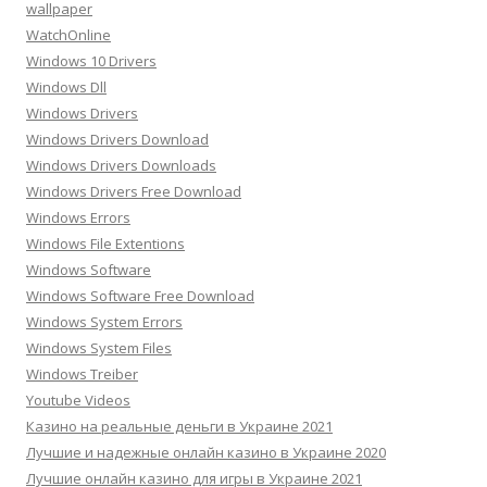
wallpaper
WatchOnline
Windows 10 Drivers
Windows Dll
Windows Drivers
Windows Drivers Download
Windows Drivers Downloads
Windows Drivers Free Download
Windows Errors
Windows File Extentions
Windows Software
Windows Software Free Download
Windows System Errors
Windows System Files
Windows Treiber
Youtube Videos
Казино на реальные деньги в Украине 2021
Лучшие и надежные онлайн казино в Украине 2020
Лучшие онлайн казино для игры в Украине 2021