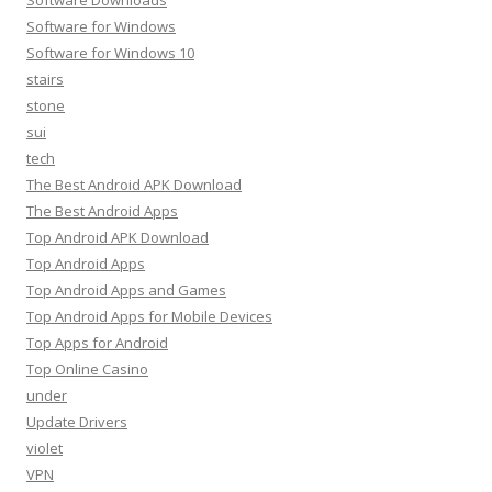
Software Downloads
Software for Windows
Software for Windows 10
stairs
stone
sui
tech
The Best Android APK Download
The Best Android Apps
Top Android APK Download
Top Android Apps
Top Android Apps and Games
Top Android Apps for Mobile Devices
Top Apps for Android
Top Online Casino
under
Update Drivers
violet
VPN