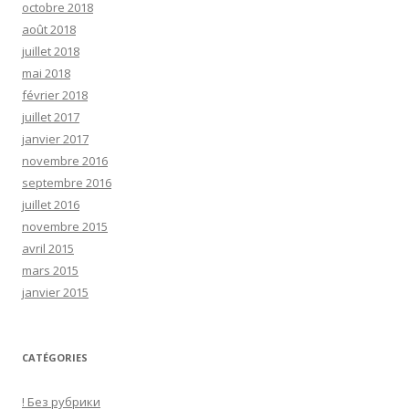
octobre 2018
août 2018
juillet 2018
mai 2018
février 2018
juillet 2017
janvier 2017
novembre 2016
septembre 2016
juillet 2016
novembre 2015
avril 2015
mars 2015
janvier 2015
CATÉGORIES
! Без рубрики