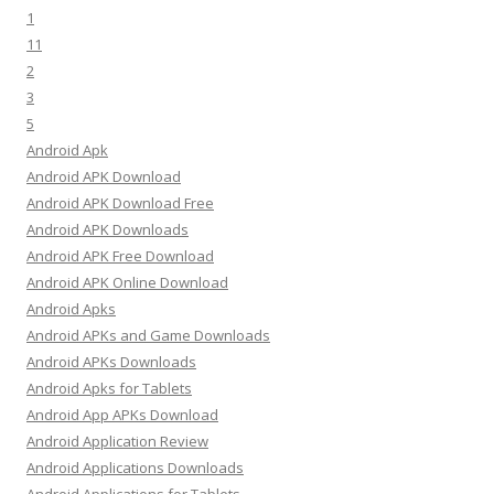
1
11
2
3
5
Android Apk
Android APK Download
Android APK Download Free
Android APK Downloads
Android APK Free Download
Android APK Online Download
Android Apks
Android APKs and Game Downloads
Android APKs Downloads
Android Apks for Tablets
Android App APKs Download
Android Application Review
Android Applications Downloads