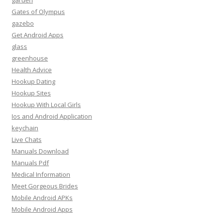
garden
Gates of Olympus
gazebo
Get Android Apps
glass
greenhouse
Health Advice
Hookup Dating
Hookup Sites
Hookup With Local Girls
Ios and Android Application
keychain
Live Chats
Manuals Download
Manuals Pdf
Medical Information
Meet Gorgeous Brides
Mobile Android APKs
Mobile Android Apps