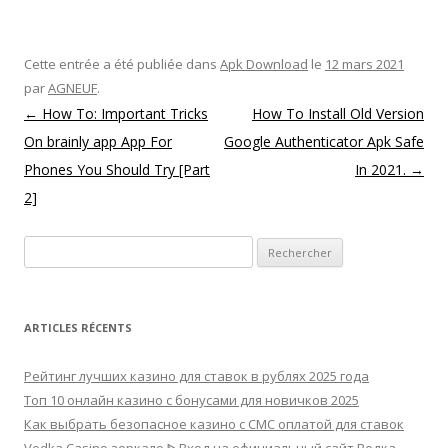
support they usually put in the game .
Cette entrée a été publiée dans
Apk Download
le
12 mars 2021
par
AGNEUF
.
Navigation des articles
←
How To: Important Tricks
How To Install Old Version
On brainly app App For
Google Authenticator Apk Safe
Phones You Should Try [Part
In 2021.
→
2]
Rechercher :
ARTICLES RÉCENTS
Рейтинг лучших казино для ставок в рублях 2025 года
Топ 10 онлайн казино с бонусами для новичков 2025
Как выбрать безопасное казино с СМС оплатой для ставок