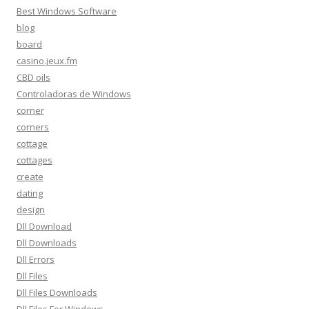
Best Windows Software
blog
board
casino.jeux.fm
CBD oils
Controladoras de Windows
corner
corners
cottage
cottages
create
dating
design
Dll Download
Dll Downloads
Dll Errors
Dll Files
Dll Files Downloads