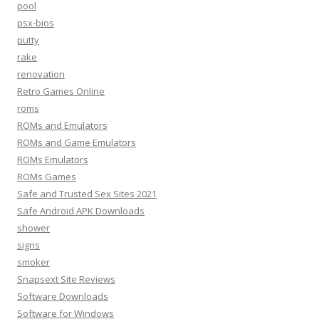
pool
psx-bios
putty
rake
renovation
Retro Games Online
roms
ROMs and Emulators
ROMs and Game Emulators
ROMs Emulators
ROMs Games
Safe and Trusted Sex Sites 2021
Safe Android APK Downloads
shower
signs
smoker
Snapsext Site Reviews
Software Downloads
Software for Windows