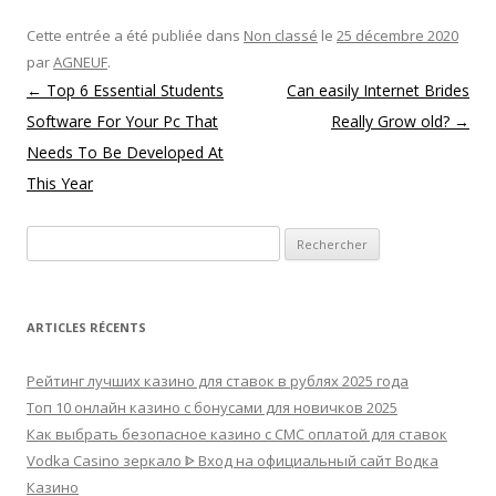
Cette entrée a été publiée dans
Non classé
le
25 décembre 2020
par
AGNEUF
.
Navigation des articles
←
Top 6 Essential Students
Can easily Internet Brides
Software For Your Pc That
Really Grow old?
→
Needs To Be Developed At
This Year
Rechercher :
ARTICLES RÉCENTS
Рейтинг лучших казино для ставок в рублях 2025 года
Топ 10 онлайн казино с бонусами для новичков 2025
Как выбрать безопасное казино с СМС оплатой для ставок
Vodka Casino зеркало ᐈ Вход на официальный сайт Водка
Казино